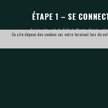
ÉTAPE 1 – SE CONNE
Sur le site web du Défi de Monte-Cristo, cliq
Ce site dépose des cookies sur votre terminal lors de vot
Deux options :
- Connectez-vous sur votre
profil
et vér
- Créez votre
profil
ATTENTION
Chaque personne = un profil = une adresse m
Les inscriptions sont INDIVIDUELLES. Chaque 