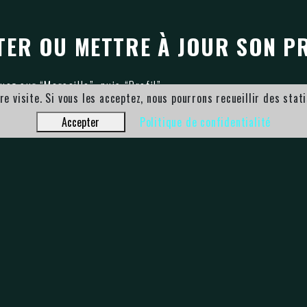
CTER OU METTRE À JOUR SON P
uez sur “Marseille”, puis “Profil”.
re visite. Si vous les acceptez, nous pourrons recueillir des stat
Accepter
Politique de confidentialité
ifiez
vos informations et
mettez-les à jour
si nécessaire.
ail unique
participant doit avoir son propre profil associé à une adress